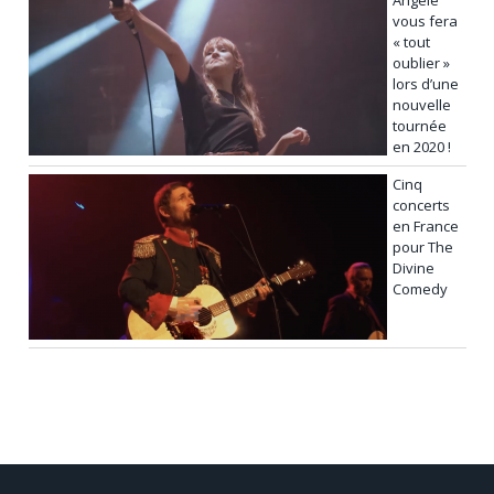
vous fera
« tout
oublier »
lors d’une
nouvelle
tournée
en 2020 !
Cinq
concerts
en France
pour The
Divine
Comedy