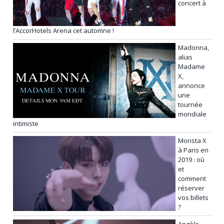
concert à
l’AccorHotels Arena cet automne !
Madonna,
alias
Madame
X,
annonce
une
tournée
mondiale
intimiste
Monsta X
à Paris en
2019 : où
et
comment
réserver
vos billets
?
Angèle