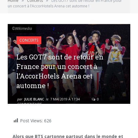
»
»
Home
Concerts
Les GOT7 sont de retour en France pour
un concert à l’AccorHotels Arena cet automne !
©Wikimedia
©Wikimedia
CONCERTS
Les GOT7 sont de retour en
France pour un concert à
l’AccorHotels Arena cet
automne !
par
JULIE BLANC
le
7 MAI 2019 À 17:34
0
COMMENTAIRE
Post Views:
626
Alors que BTS cartonne partout dans le monde et