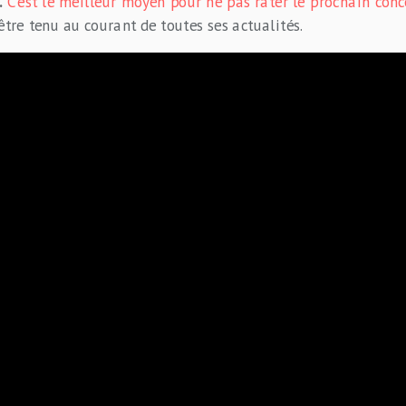
.
C’est le meilleur moyen pour ne pas rater le prochain conc
être tenu au courant de toutes ses actualités.