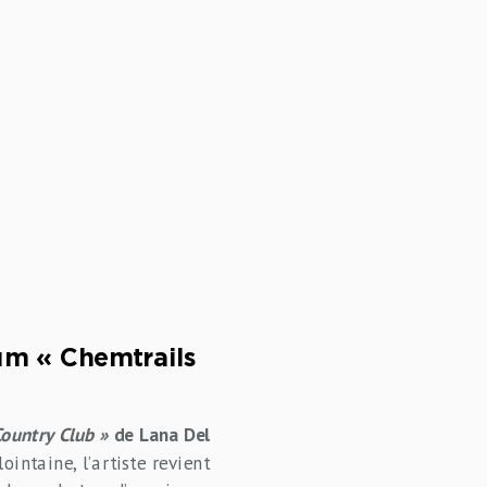
bum « Chemtrails
ountry Club »
de Lana Del
ointaine, l’artiste revient