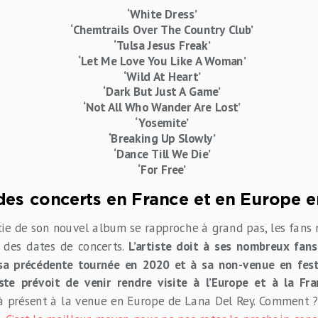
‘White Dress’
‘Chemtrails Over The Country Club’
‘Tulsa Jesus Freak’
‘Let Me Love You Like A Woman’
‘Wild At Heart’
‘Dark But Just A Game’
‘Not All Who Wander Are Lost’
‘Yosemite’
‘Breaking Up Slowly’
‘Dance Till We Die’
‘For Free’
des concerts en France et en Europe 
tie de son nouvel album se rapproche à grand pas, les fans
des dates de concerts.
L’artiste doit à ses nombreux fan
 sa précédente tournée en 2020 et à sa non-venue en fest
tiste prévoit de venir rendre visite à l’Europe et à la F
à présent à la venue en Europe de Lana Del Rey. Comment 