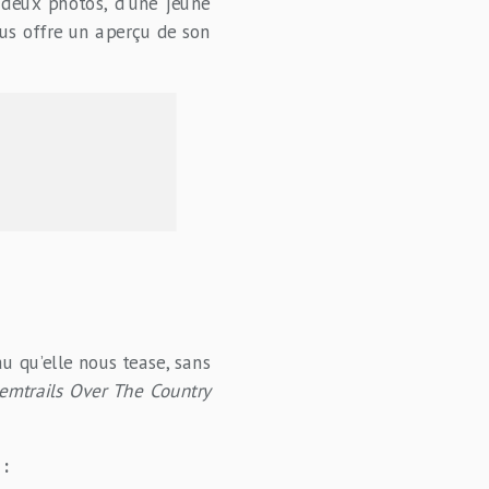
c deux photos, d’une jeune
us offre un aperçu de son
au qu’elle nous tease, sans
emtrails Over The Country
: