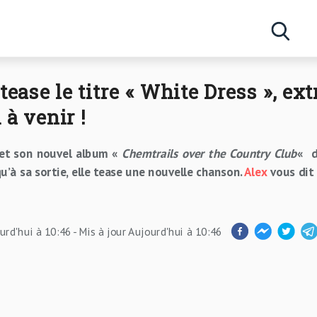
Concerts
ease le titre « White Dress », ext
Artistes
à venir !
et son nouvel album
«
Chemtrails over the Country Club
«
d
u’à sa sortie, elle tease une nouvelle chanson.
Alex
vous dit 
urd'hui à 10:46
- Mis à jour
Aujourd'hui à 10:46