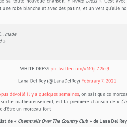
 de sa toute nouvelle chanson, «
White Dress »
. C’est ave
 une robe blanche et avec des patins, et un vers qu’elle no
el… made
d »
WHITE DRESS
pic.twitter.com/uM0jc72ks9
— Lana Del Rey (@LanaDelRey)
February 7, 2021
l’opus dévoilé il y a quelques semaines
, on sait que ce morce
 sortie malheureusement, est la première chanson de «
Ch
c d’être un morceau fort.
list de «
Chemtrails Over The Country Club
» de Lana Del Rey 