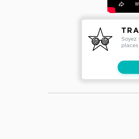
TRA
Soyez 
places