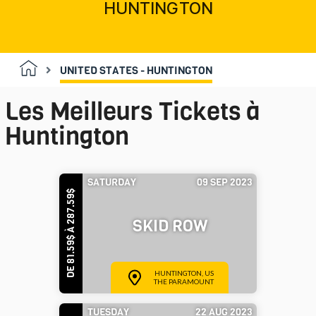
HUNTINGTON
UNITED STATES - HUNTINGTON
Les Meilleurs Tickets à
Huntington
SATURDAY
09 SEP 2023
DE 81.59$ À 287.59$
SKID ROW
HUNTINGTON, US
THE PARAMOUNT
TUESDAY
22 AUG 2023