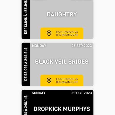
DE 113.84$ À 455.94$
DAUGHTRY
HUNTINGTON, US
THE PARAMOUNT
MONDAY
25 SEP 2023
DE 92.09$ À 248.84$
BLACK VEIL BRIDES
HUNTINGTON, US
THE PARAMOUNT
SUNDAY
29 OCT 2023
DE 81.45$ À 246.14$
DROPKICK MURPHYS