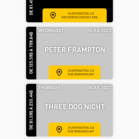
HUNTINGTON, US
MOUNTAIN HEALTH ARE ...
WEDNESDAY
26 JUL 2023
DE 125.59$ À 709.64$
PETER FRAMPTON
HUNTINGTON, US
THE PARAMOUNT
THURSDAY
06 JUL 2023
DE 81.59$ À 255.44$
THREE DOG NIGHT
HUNTINGTON, US
THE PARAMOUNT