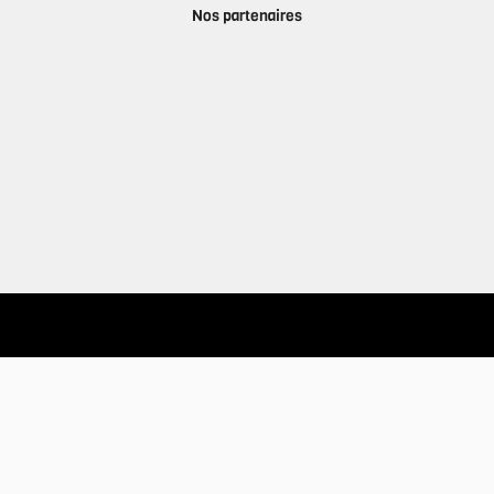
Nos partenaires
A propos
Qui sommes-nous ?