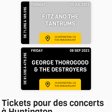
TUESDAY
25 JUL 2023
DE 71.09$ À 189.59$
FITZ AND THE
TANTRUMS
HUNTINGTON, US
THE PARAMOUNT
FRIDAY
08 SEP 2023
DE 81.59$ À 479.29$
GEORGE THOROGOOD
& THE DESTROYERS
HUNTINGTON, US
THE PARAMOUNT
Tickets pour des concerts
à Huntington