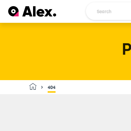
P
404