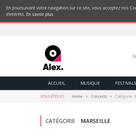
En poursuivant votre navigation sur ce site, vous acceptez nos Con
d’intérêts.
En savoir plus
S
ACCUEIL
MUSIQUE
FESTIVAL
»
»
VOUS ÊTES ICI :
Home
Concerts
Catégorie : 
CATÉGORIE
MARSEILLE