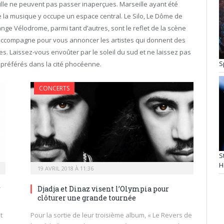
lle ne peuvent pas passer inaperçues. Marseille ayant été
ue la musique y occupe un espace central. Le Silo, Le Dôme de
ange Vélodrome, parmi tant d’autres, sont le reflet de la scène
 accompagne pour vous annoncer les artistes qui donnent des
es. Laissez-vous envoûter par le soleil du sud et ne laissez pas
S
 préférés dans la cité phocéenne.
CONCERTS
S
H
19 AVRIL 2018 À 11:36
r
Djadja et Dinaz visent l’Olympia pour
clôturer une grande tournée
t
Pour la sortie de leur troisième album, « Le Revers de