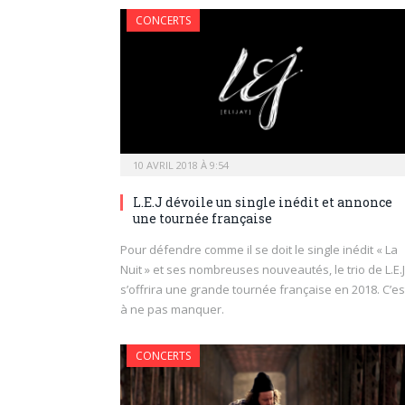
CONCERTS
10 AVRIL 2018 À 9:54
L.E.J dévoile un single inédit et annonce
une tournée française
Pour défendre comme il se doit le single inédit « La
Nuit » et ses nombreuses nouveautés, le trio de L.E.J
s’offrira une grande tournée française en 2018. C’es
à ne pas manquer.
CONCERTS