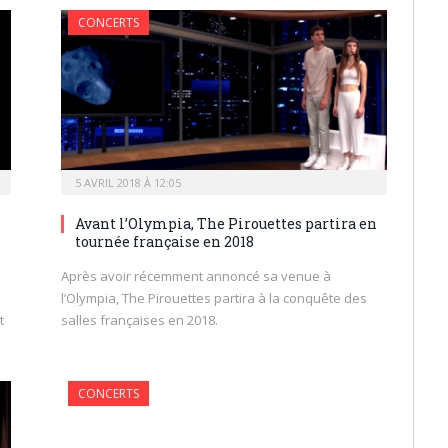
CONCERTS
5 AVRIL 2018 À 12:05
Avant l’Olympia, The Pirouettes partira en
tournée française en 2018
Après avoir récemment annoncé sa venue à
l’Olympia, The Pirouettes partira à la conquête des
t
salles françaises en 2018.
CONCERTS