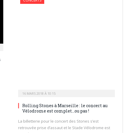
CONCERTS
s
16 MARS 2018 À 10:15
Rolling Stones à Marseille : le concert au
Vélodrome est complet…ou pas !
La billetterie pour le concert des Stones s’est
retrouvée prise d’assaut et le Stade Vélodrome est