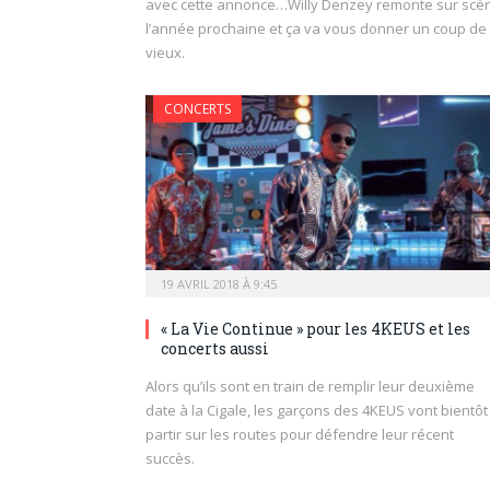
avec cette annonce…Willy Denzey remonte sur scè
l’année prochaine et ça va vous donner un coup de
vieux.
CONCERTS
19 AVRIL 2018 À 9:45
« La Vie Continue » pour les 4KEUS et les
concerts aussi
Alors qu’ils sont en train de remplir leur deuxième
date à la Cigale, les garçons des 4KEUS vont bientôt
partir sur les routes pour défendre leur récent
succès.