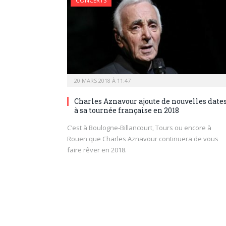
CONCERTS
20 MARS 2018 À 11:47
Charles Aznavour ajoute de nouvelles date
à sa tournée française en 2018
C’est à Boulogne-Billancourt, Tours ou encore à
Rouen que Charles Aznavour continuera de vous
faire rêver en 2018.