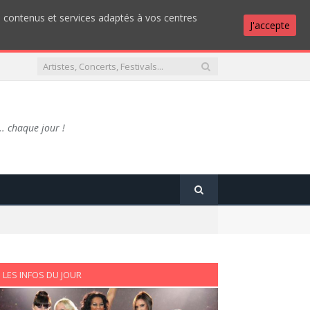
es contenus et services adaptés à vos centres
J'accepte
.. chaque jour !
LES INFOS DU JOUR