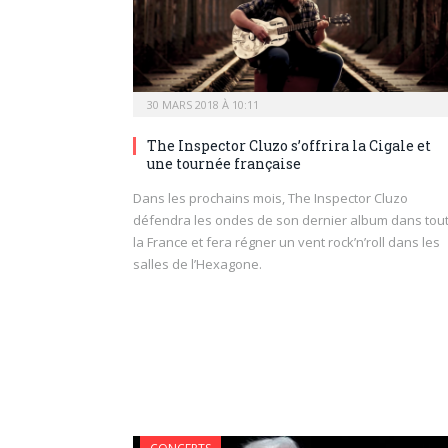
30 MARS 2018 À 10:11
The Inspector Cluzo s’offrira la Cigale et
une tournée française
Dans les prochains mois, The Inspector Cluzo
défendra les ondes de son dernier album dans tou
la France et fera régner un vent rock’n’roll dans les
salles de l’Hexagone.