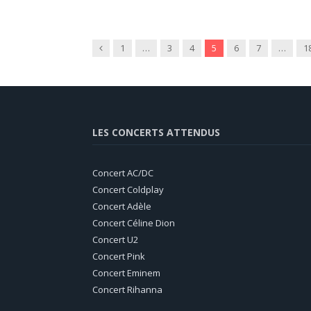
Previous
1
…
3
4
5
6
7
…
1
LES CONCERTS ATTENDUS
Concert AC/DC
Concert Coldplay
Concert Adèle
Concert Céline Dion
Concert U2
Concert Pink
Concert Eminem
Concert Rihanna