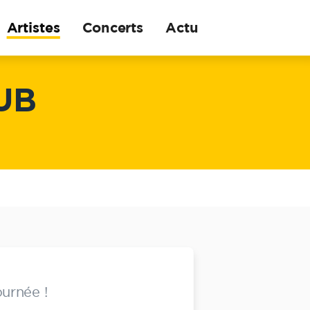
Artistes
Concerts
Actu
UB
ournée !