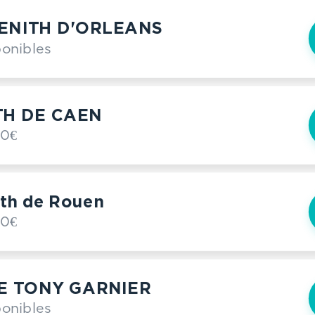
ENITH D'ORLEANS
ponibles
TH DE CAEN
00€
th de Rouen
00€
E TONY GARNIER
ponibles