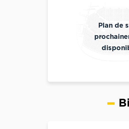
Plan de s
prochain
disponi
B