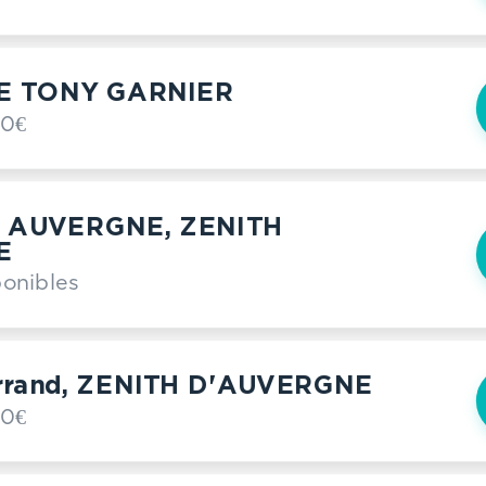
E TONY GARNIER
00€
 AUVERGNE, ZENITH
E
ponibles
rrand, ZENITH D'AUVERGNE
00€