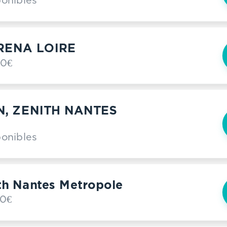
ponibles
RENA LOIRE
00€
N, ZENITH NANTES
E
ponibles
th Nantes Metropole
00€