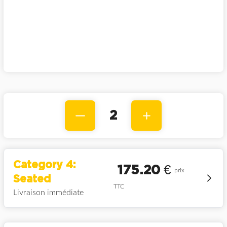
2
Category 4:
175.20
€
prix
Seated
TTC
Livraison immédiate