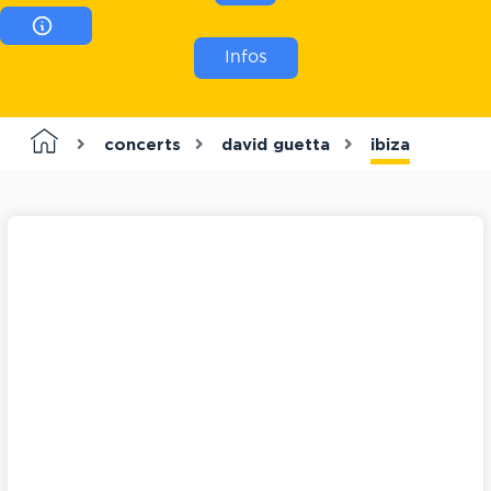
Infos
concerts
david guetta
ibiza