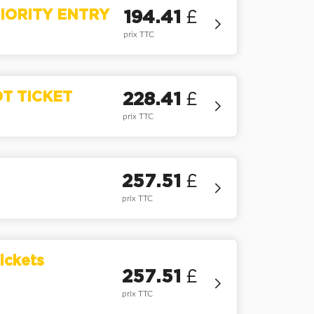
IORITY ENTRY
194.41
£
prix TTC
T TICKET
228.41
£
prix TTC
257.51
£
prix TTC
ickets
257.51
£
prix TTC