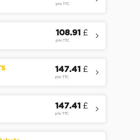
prix TTC
108.91
£
prix TTC
TS
147.41
£
prix TTC
147.41
£
prix TTC