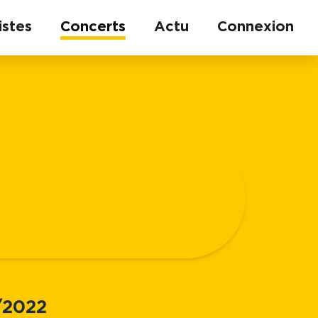
istes
Concerts
Actu
Connexion
/2022