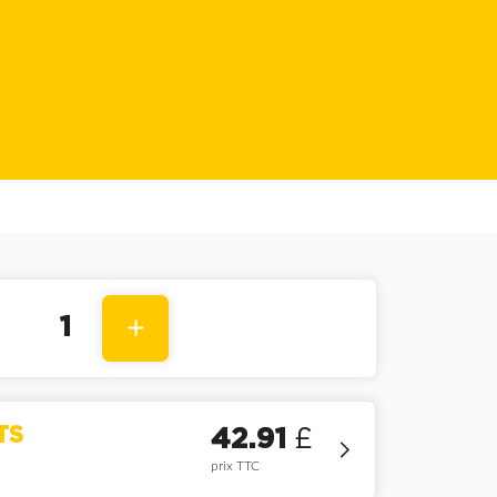
1
TS
42.91
£
prix TTC