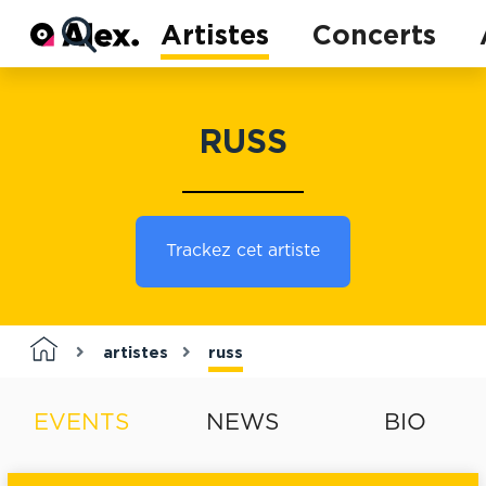
Actu
Artistes
Concerts
Concerts
Artistes
RUSS
Trackez cet artiste
artistes
russ
EVENTS
NEWS
BIO