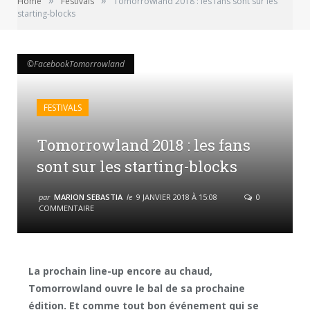
»
»
Home
Festivals
Tomorrowland 2018 : les fans sont sur les
starting-blocks
©FacebookTomorrowland
©FacebookTomorrowland
FESTIVALS
Tomorrowland 2018 : les fans
sont sur les starting-blocks
par
MARION SEBASTIA
le
9 JANVIER 2018 À 15:08
0
COMMENTAIRE
La prochain line-up encore au chaud,
Tomorrowland ouvre le bal de sa prochaine
édition. Et comme tout bon événement qui se