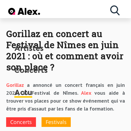
Actu
Concerts
Artistes
Gorillaz en concert au
Festival de Nîmes en juin
Artistes
2021 : où et comment avoir
son place ?
Concerts
Gorillaz
a annoncé un concert français en juin
2021, au Festival de Nîmes.
Alex
vous aide à
Actu
trouver vos places pour ce show événement qui va
être pris d’assaut par les fans de la formation.
Concerts
Festivals