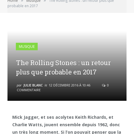
»
»
Home
Musique
The Rolling Stones : un retour plus que
probable en 2017
MUSIQUE
The Rolling Stones : un retour
plus que probable en 2017
par
JULIE BLANC
le
12 DÉCEMBRE 2016 À 10:46
0
COMMENTAIRE
Mick Jagger, et ses acolytes Keith Richards, et
Charlie Watts, jouent ensemble depuis 1962, donc
un très long moment. Si l’on pouvait penser que la