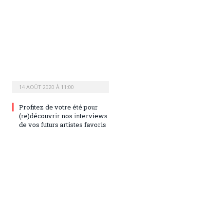
14 AOÛT 2020 À 11:00
Profitez de votre été pour
(re)découvrir nos interviews
de vos futurs artistes favoris