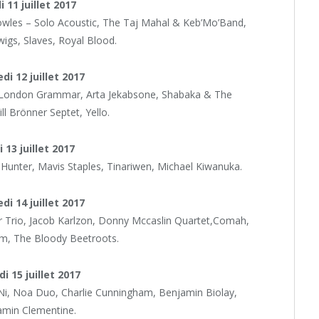
 11 juillet 2017
wles – Solo Acoustic, The Taj Mahal & Keb’Mo’Band,
gs, Slaves, Royal Blood.
di 12 juillet 2017
, London Grammar, Arta Jekabsone, Shabaka & The
ll Brönner Septet, Yello.
i 13 juillet 2017
Hunter, Mavis Staples,
Tinariwen, Michael Kiwanuka.
di 14 juillet 2017
r Trio, Jacob Karlzon, Donny Mccaslin Quartet,Comah,
, The Bloody Beetroots.
i 15 juillet 2017
.Ni, Noa Duo, Charlie Cunningham, Benjamin Biolay,
amin Clementine.