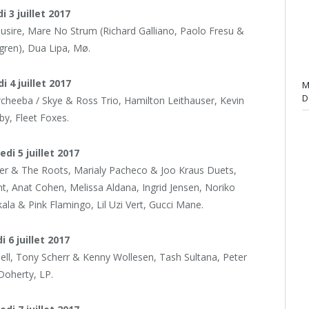
i 3 juillet 2017
sire, Mare No Strum (Richard Galliano, Paolo Fresu &
gren), Dua Lipa, Mø.
i 4 juillet 2017
M
D
heeba / Skye & Ross Trio, Hamilton Leithauser, Kevin
y, Fleet Foxes.
di 5 juillet 2017
r & The Roots, Marialy Pacheco & Joo Kraus Duets,
 Anat Cohen, Melissa Aldana, Ingrid Jensen, Noriko
ala & Pink Flamingo, Lil Uzi Vert, Gucci Mane.
i 6 juillet 2017
risell, Tony Scherr & Kenny Wollesen, Tash Sultana, Peter
Doherty, LP.