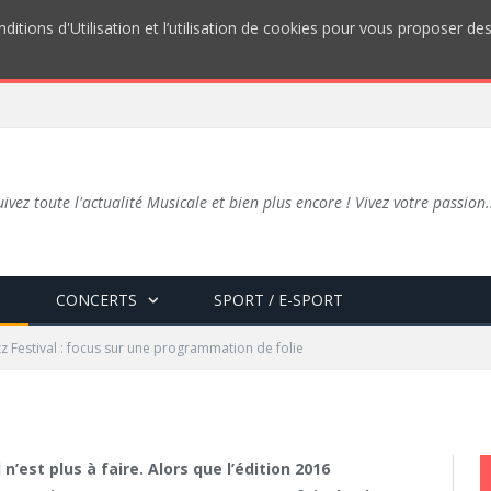
ditions d'Utilisation et l’utilisation de cookies pour vous proposer d
uivez toute l'actualité Musicale et bien plus encore ! Vivez votre passion.
val : focus sur une
olie
S
CONCERTS
SPORT / E-SPORT
z Festival : focus sur une programmation de folie
0 COMMENTAIRE
azz Festival est bel et bien de retour cette année pour une 51e édition forte en émo
azz Festival est bel et bien de retour cette année pour une 51e édition forte en émo
’est plus à faire. Alors que l’édition 2016