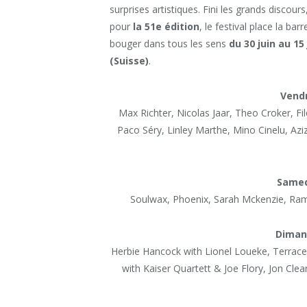
surprises artistiques. Fini les grands discou
pour
la 51e édition
, le festival place la bar
bouger dans tous les sens
du 30 juin au 15
(Suisse)
.
Vendr
Max Richter, Nicolas Jaar, Theo Croker, Fil
Paco Séry, Linley Marthe, Mino Cinelu, A
Samedi
Soulwax, Phoenix, Sarah Mckenzie, Ra
Dimanc
Herbie Hancock with Lionel Loueke, Terrace 
with Kaiser Quartett & Joe Flory, Jon Cl