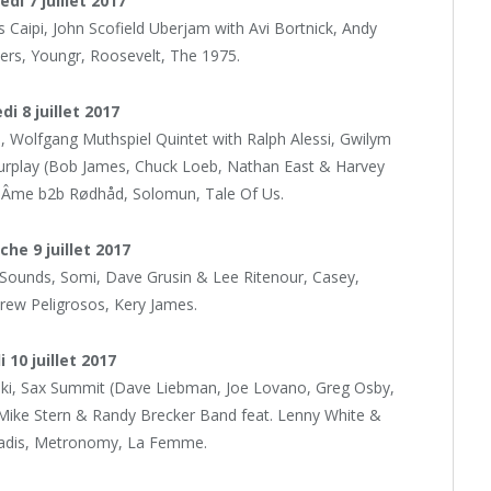
di 7 juillet 2017
Caipi, John Scofield Uberjam with Avi Bortnick, Andy
rs, Youngr, Roosevelt, The 1975.
i 8 juillet 2017
 Wolfgang Muthspiel Quintet with Ralph Alessi, Gwilym
Fourplay (Bob James, Chuck Loeb, Nathan East & Harvey
, Âme b2b Rødhåd, Solomun, Tale Of Us.
he 9 juillet 2017
 Sounds, Somi, Dave Grusin & Lee Ritenour, Casey,
ew Peligrosos, Kery James.
 10 juillet 2017
inki, Sax Summit (Dave Liebman, Joe Lovano, Greg Osby,
, Mike Stern & Randy Brecker Band feat. Lenny White &
radis, Metronomy, La Femme.