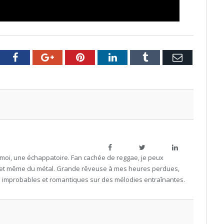
tter
Facebook
Google+
Pinterest
LinkedIn
Tumblr
Email
Facebook
Twitter
LinkedIn
r moi, une échappatoire. Fan cachée de reggae, je peux
 et même du métal. Grande rêveuse à mes heures perdues,
s improbables et romantiques sur des mélodies entraînantes.