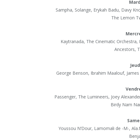
Mardi
Sampha, Solange, Erykah Badu,
Davy Kno
The Lemon Twi
Mercre
Kaytranada, The Cinematic Orchestra
Ancestors, Ti
Jeud
George Benson, Ibrahim Maalouf, James 
Vendre
Passenger, The Lumineers, Joey Alexande
Birdy Nam Nam
Samed
Youssou N’Dour, Lamomali de -M-,
Ala
Benj