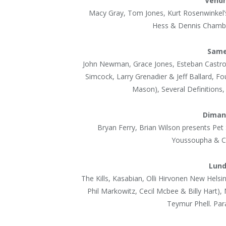
Vendre
Macy Gray, Tom Jones, Kurt Rosenwinkel’s 
Hess & Dennis Chambe
Samed
John Newman, Grace Jones, Esteban Castro,
Simcock, Larry Grenadier & Jeff Ballard, 
Mason), Several Definitions
Dimanc
Bryan Ferry, Brian Wilson presents Pet
Youssoupha & Cr
Lundi
The Kills, Kasabian, Olli Hirvonen New Hels
Phil Markowitz, Cecil Mcbee & Billy Hart)
Teymur Phell. Pa