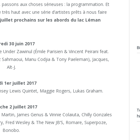
rs, passons aux choses sérieuses : la programmation. Et
re très haut avec une série d’artistes prêts à nous faire
 juillet prochains sur les abords du lac Léman
edi 30 juin 2017
B
e Under Zawinul (Émile Parisien & Vincent Peirani feat.
ziz Sahmaoui, Manu Codjia & Tony Paeleman), Jacques,
Alt-J.
 1er juillet 2017
msey Lewis Quintet, Maggie Rogers, Lukas Graham.
he 2 juillet 2017
T
Martin, James Genus & Vinnie Colaiuta, Chilly Gonzales
h
eary, Fred Wesley & The New JB’S, Romare, Superpoze,
Bonobo.