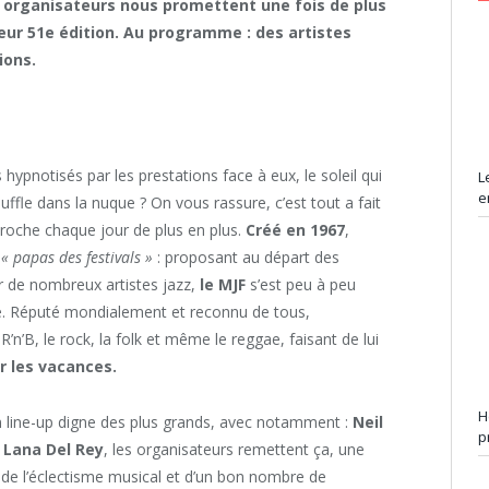
s organisateurs nous promettent une fois de plus
eur 51e édition. Au programme : des artistes
tions.
s hypnotisés par les prestations face à eux, le soleil qui
L
e
uffle dans la nuque ? On vous rassure, c’est tout a fait
roche chaque jour de plus en plus.
Créé en 1967
,
s
« papas des festivals »
: proposant au départ des
 de nombreux artistes jazz,
le MJF
s’est peu à peu
été. Réputé mondialement et reconnu de tous,
n’B, le rock, la folk et même le reggae, faisant de lui
r les vacances.
H
un line-up digne des plus grands, avec notamment :
Neil
p
 Lana Del Rey
, les organisateurs remettent ça, une
 de l’éclectisme musical et d’un bon nombre de