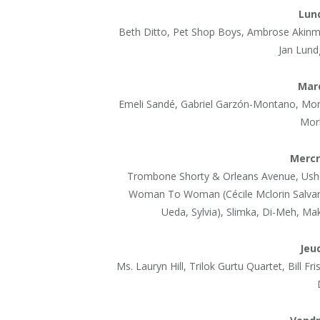
Lund
Beth Ditto, Pet Shop Boys, Ambrose Akinmu
Jan Lund
Mard
Emeli Sandé, Gabriel Garzón-Montano, Morc
Morb
Mercre
Trombone Shorty & Orleans Avenue, Ushe
Woman To Woman (Cécile Mclorin Salvant,
Ueda, Sylvia), Slimka, Di-Meh, Mak
Jeud
Ms. Lauryn Hill, Trilok Gurtu Quartet, Bill F