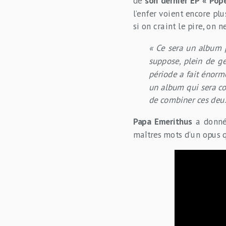
de
son dernier EP « Pop
l’enfer voient encore pl
si on craint le pire, on 
« Ce sera un album p
suppose, plein de ge
période a fait énorm
un album qui sera co
de combiner ces deux
Papa Emerithus
a donné 
maîtres mots d’un opus q