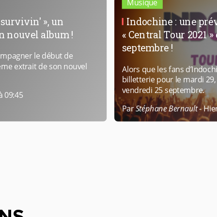
Musique
 survivin' », un
Indochine : une pré
un nouvel album !
« Central Tour 2021 »
septembre !
ompagner le début de
ème extrait de son nouvel
Alors que les fans d’Indochi
billetterie pour le mardi 2
vendredi 25 septembre.
à 09:45
Par
Stéphane Bernault
-
Hie