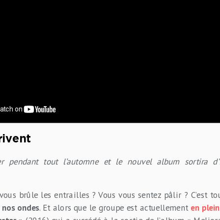
rivent
rer pendant tout l’automne et le nouvel album sortira d
vous brûle les entrailles ? Vous vous sentez pâlir ? C’est t
r nos ondes
. Et alors que le groupe est actuellement
en plei