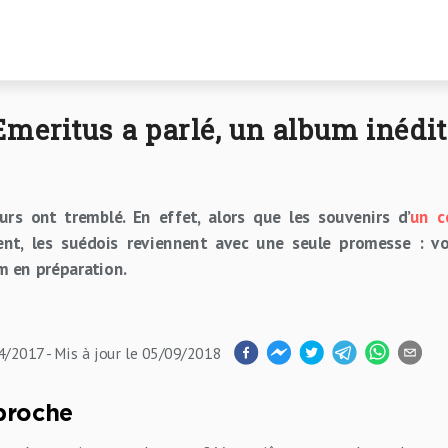
u
Concerts
Artistes
Emeritus a parlé, un album inédit
urs ont tremblé. En effet, alors que les souvenirs d’
un c
nt, les suédois reviennent avec une seule promesse : vou
m en préparation.
04/2017
- Mis à jour
le 05/09/2018
proche