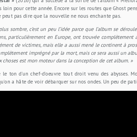
estar »
(2016) qui a succédé à la sortie de l’album « Meliora
us loin pour cette année. Encore sur les routes que Ghost pen
ne peut pas dire que la nouvelle ne nous enchante pas.
lus sombre, c’est un peu l’idée parce que l’album se déroul
ns, particulièrement en Europe, ont trouvée complètement a
ément de victimes, mais elle a aussi mené le continent à pros
mplètement imprégné par la mort, mais ce sera aussi un album 
 choses est mon moteur dans la conception de cet album. »
le ton d’un chef-d’oeuvre tout droit venu des abysses. Mor
u’on a hâte de voir débarquer sur nos ondes. Un peu de pati