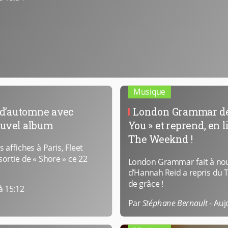
Musique
e d’automne avec
London Grammar dévo
nouvel album
You » et reprend, en l
The Weeknd !
 affiches à Paris, Fleet
sortie de « Shore » ce 22
London Grammar fait à nouv
d’Hannah Reid a repris du
de grâce !
à 15:12
Par
Stéphane Bernault
-
Auj