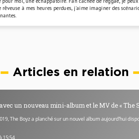
té pour moi, une échappatoire. Fan cachée de reggae, je peu
rêveuse à mes heures perdues, j'aime imaginer des scénar
înantes.
Articles en relation
avec un nouveau mini-album et le MV de « The St
19, The Boyz a planché sur un nouvel album aujourd’hui dispo
à 15:54