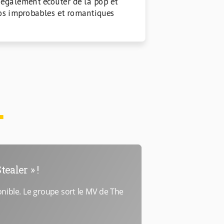
x également écouter de la pop et
ios improbables et romantiques
ealer » !
nible. Le groupe sort le MV de The