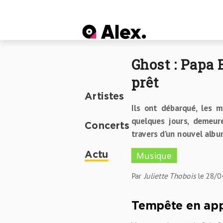
Act
Ghost : Papa 
prêt
Artistes
Ils ont débarqué, les m
quelques jours, demeure
Concerts
travers d’un nouvel albu
Musique
Actu
Par
Juliette Thobois
le 28/
Tempête en ap