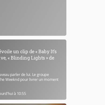
ile un clip de « Baby It’s
ive, « Blinding Lights » de
eau parler de lui. Le groupe
 The Weeknd pour livrer un moment
ourd'hui à 10:55