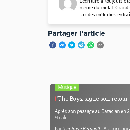
L'écriture a toujours é
même du métal. Grande 
sur des mélodies entra
Partager l'article
Musique
The Boyz signe son retour 
Après son passage au Bataclan en 20
Stealer.
Par
Stéphane Bernault
-
Aujourd'hui 