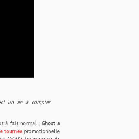
’ici un an à compter
out à fait normal :
Ghost a
ne tournée
promotionnelle