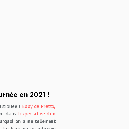
urnée en 2021 !
ltipliée !
Eddy de Pretto,
ant dans
l’expectative d’un
urquoi on aime tellement
, le charisme, on retrouve