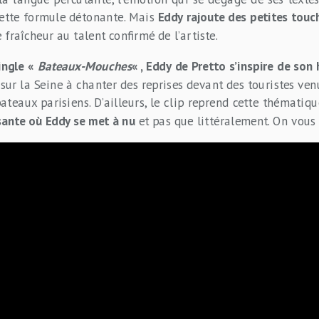
cette formule détonante. Mais
Eddy rajoute des petites touc
fraîcheur au talent confirmé de l’artiste.
ingle «
Bateaux-Mouches
« , Eddy de Pretto s’inspire de son 
sur la Seine à chanter des reprises devant des touristes venus
ateaux parisiens. D’ailleurs, le clip reprend cette thématiq
sante où Eddy se met à nu
et pas que littéralement. On vous 