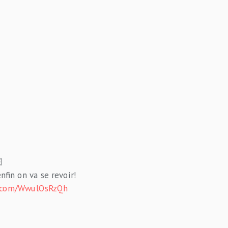

nfin on va se revoir!
er.com/WwulOsRzQh