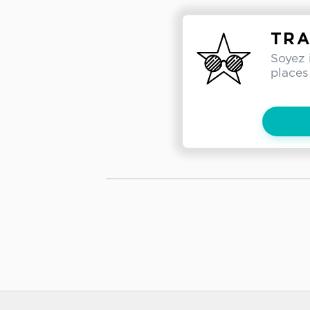
TRA
Soyez 
places