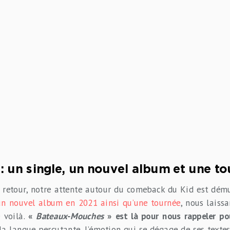
: un single, un nouvel album et une to
 retour, notre attente autour du comeback du Kid est dému
un nouvel album en 2021 ainsi qu’une tournée
, nous laiss
e voilà.
«
Bateaux-Mouches
» est là pour nous rappeler po
, la langue percutante, l’émotion qui se dégage de ses textes