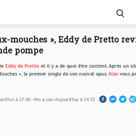
Concerts
x-mouches », Eddy de Pretto revi
Artistes
ande pompe
née
Eddy de Pretto
et il y a de quoi être content. Après un si
ouches », le premier single de son nouvel opus.
Alex
vous pr
urd'hui à 17:00
- Mis à jour
Aujourd'hui à 14:33