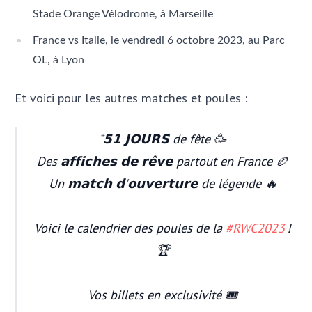
Stade Orange Vélodrome, à Marseille
France vs Italie, le vendredi 6 octobre 2023, au Parc
OL, à Lyon
Et voici pour les autres matches et poules :
𝟱𝟭 𝗝𝗢𝗨𝗥𝗦 de fête 🥳
Des 𝗮𝗳𝗳𝗶𝗰𝗵𝗲𝘀 𝗱𝗲 𝗿𝗲̂𝘃𝗲 partout en France 🏉
Un 𝗺𝗮𝘁𝗰𝗵 𝗱'𝗼𝘂𝘃𝗲𝗿𝘁𝘂𝗿𝗲 de légende 🔥
Voici le calendrier des poules de la
#RWC2023
!
🏆
Vos billets en exclusivité 🎟️