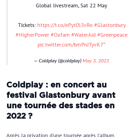
Global livestream, Sat 22 May
Tickets:
https://t.co/ePyt0l3vRo
#Glastonbury
#HigherPower
#Oxfam
#WaterAid
#Greenpeace
pic.twitter.com/bmPnJTyvK7
— Coldplay (@coldplay)
May 3, 2021
Coldplay : en concert au
festival Glastonbury avant
une tournée des stades en
2022 ?
Après la privation d’une tournée après l’album