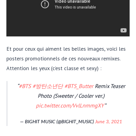
Et pour ceux qui aiment les belles images, voici les
posters promotionnels de ces nouveaux remixes.
Attention les yeux (c’est classe et sexy) :
#BTS
#방탄소년단
#BTS_Butter
Remix Teaser
Photo (Sweeter / Cooler ver.)
pic.twitter.com/VvlLnmmgXY
— BIGHIT MUSIC (@BIGHIT_MUSIC)
June 3, 2021