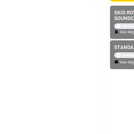
SKID RO
SOUNDC
Non dis
Vue dég
STANDA
Non dis
Vue dé