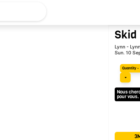
Alex+
Skid
Concerts
Lynn -
Lynn
Sun. 10 Se
Quantity - 
Nous cherch
pour vous.
3M