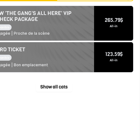
W 'THE GANG'S ALL HERE' VIP
HECK PACKAGE
265.79
$
All-in
ponible
agée | Proche de la scène
RD TICKET
123.59
$
ponible
All-in
gagée | Bon emplacement
Show all cats