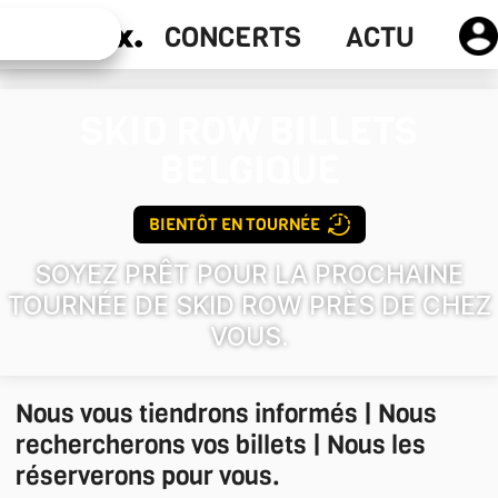
Actu
CONCERTS
ACTU
Concerts
SKID ROW
BILLETS
BELGIQUE
BIENTÔT EN TOURNÉE
SOYEZ PRÊT POUR LA PROCHAINE
TOURNÉE DE SKID ROW PRÈS DE CHEZ
VOUS.
Nous vous tiendrons informés | Nous
rechercherons vos billets | Nous les
réserverons pour vous.