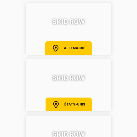
SKID ROW
ALLEMAGNE
SKID ROW
ÉTATS-UNIS
SKID ROW