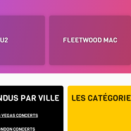
U2
FLEETWOOD MAC
NDUS PAR VILLE
LES CATÉGORI
S VEGAS CONCERTS
ONDON CONCERTS