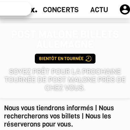
Actu
CONCERTS
ACTU
Concerts
POST MALONE
BILLETS
ALLEMAGNE
BIENTÔT EN TOURNÉE
SOYEZ PRÊT POUR LA PROCHAINE
TOURNÉE DE POST MALONE PRÈS DE
CHEZ VOUS.
Nous vous tiendrons informés | Nous
rechercherons vos billets | Nous les
réserverons pour vous.