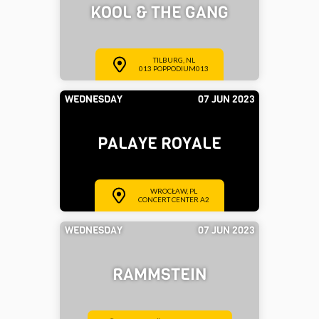
KOOL & THE GANG
TILBURG, NL
013 POPPODIUM013
WEDNESDAY
07 JUN 2023
PALAYE ROYALE
WROCŁAW, PL
CONCERT CENTER A2
WEDNESDAY
07 JUN 2023
RAMMSTEIN