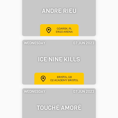
ANDRE RIEU
GDAŃSK, PL
ERGO ARENA
WEDNESDAY
07 JUN 2023
ICE NINE KILLS
BRISTOL, GB
O2 ACADEMY BRISTOL
WEDNESDAY
07 JUN 2023
TOUCHÉ AMORÉ