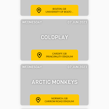
BOLTON, GB
UNIVERSITY OF BOLTO ...
WEDNESDAY
07 JUN 2023
COLDPLAY
CARDIFF, GB
PRINCIPALITY STADIUM
WEDNESDAY
07 JUN 2023
ARCTIC MONKEYS
NORWICH, GB
CARROW ROAD STADIUM