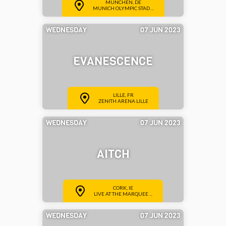
MÜNCHEN, DE
MUNICH OLYMPIC STAD ...
WEDNESDAY
07 JUN 2023
EVANESCENCE
LILLE, FR
ZENITH ARENA LILLE
WEDNESDAY
07 JUN 2023
AITCH
CORK, IE
LIVE AT THE MARQUEE ...
WEDNESDAY
07 JUN 2023