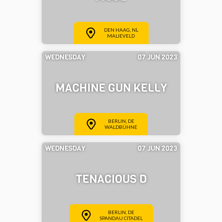
DEN HAAG, NL
MALIEVELD
WEDNESDAY
07 JUN 2023
MACHINE GUN KELLY
BERLIN, DE
WALDBÜHNE
WEDNESDAY
07 JUN 2023
TENACIOUS D
BERLIN, DE
SPANDAU CITADEL