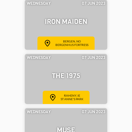
WEDNESDAY
07 JUN 2023
IRON MAIDEN
BERGEN, NO
BERGENHUS FORTRESS
WEDNESDAY
07 JUN 2023
THE 1975
RAHENY, IE
ST ANNE'S PARK
WEDNESDAY
07 JUN 2023
MUSE