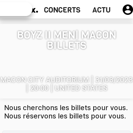
Actu
CONCERTS
ACTU
Concerts
BOYZ II MEN
| MACON
BILLETS
MACON CITY AUDITORIUM | 31/03/2023
| 20:00 | UNITED STATES
Nous cherchons les billets pour vous.
Nous réservons les billets pour vous.