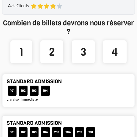
Avis Clients
Combien de billets devrons nous réserver
?
1
2
3
4
STANDARD ADMISSION
101
102
103
104
Livraison immédiate
STANDARD ADMISSION
101
102
103
104
203
204
209
210