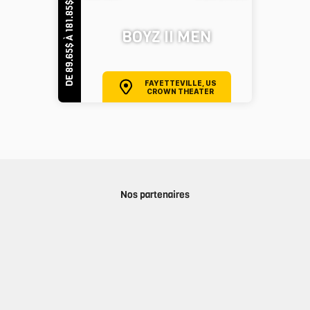
DE 89.65$ À 181.85$
BOYZ II MEN
FAYETTEVILLE, US
CROWN THEATER
Nos partenaires