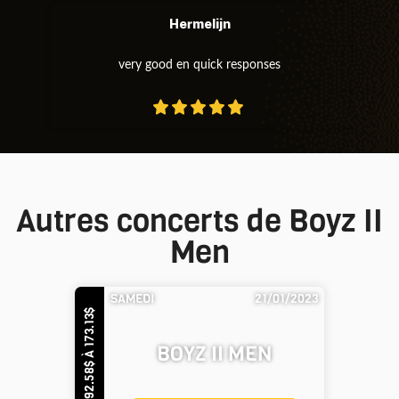
Hermelijn
very good en quick responses
Autres concerts de Boyz II
Men
SAMEDI
21/01/2023
DE 92.58$ À 173.13$
BOYZ II MEN