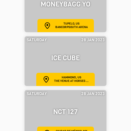
MONEYBAGG YO
TUPELO, US
BANCORPSOUTH ARENA
SATURDAY
28 JAN 2023
ICE CUBE
HAMMOND, US
THE VENUE AT HORSES ...
SATURDAY
28 JAN 2023
NCT 127