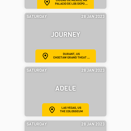
CIUDAD DE MÉXICO, MX
PALACIO DE LOS DEPO ...
SATURDAY
28 JAN 2023
JOURNEY
DURANT, US
CHOCTAW GRAND THEAT ...
SATURDAY
28 JAN 2023
ADELE
LAS VEGAS, US
THE COLOSSEUM
SATURDAY
28 JAN 2023