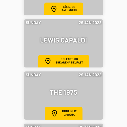
KÖLN, DE
PALLADIUM
SUNDAY
29 JAN 2023
LEWIS CAPALDI
BELFAST, GB
SSE ARENA BELFAST
SUNDAY
29 JAN 2023
THE 1975
DUBLIN, IE
3ARENA