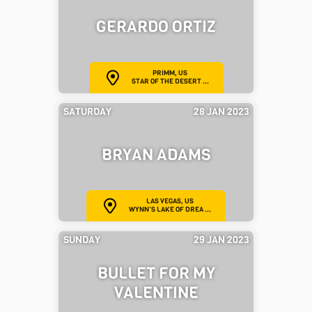
GERARDO ORTIZ
PRIMM, US
STAR OF THE DESERT ...
SATURDAY
28 JAN 2023
BRYAN ADAMS
LAS VEGAS, US
WYNN’S LAKE OF DREA ...
SUNDAY
29 JAN 2023
BULLET FOR MY
VALENTINE