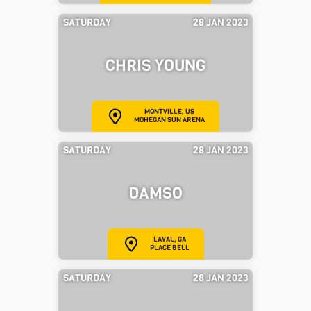
SATURDAY
28 JAN 2023
CHRIS YOUNG
MONTVILLE, US
MOHEGAN SUN ARENA
SATURDAY
28 JAN 2023
DAMSO
LAVAL, CA
PLACE BELL
SATURDAY
28 JAN 2023