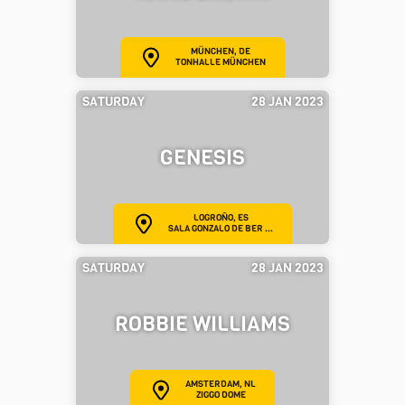
MÜNCHEN, DE
TONHALLE MÜNCHEN
SATURDAY
28 JAN 2023
GENESIS
LOGROÑO, ES
SALA GONZALO DE BER ...
SATURDAY
28 JAN 2023
ROBBIE WILLIAMS
AMSTERDAM, NL
ZIGGO DOME