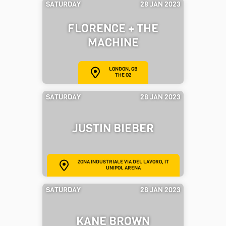
SATURDAY
28 JAN 2023
FLORENCE + THE
MACHINE
LONDON, GB
THE O2
SATURDAY
28 JAN 2023
JUSTIN BIEBER
ZONA INDUSTRIALE VIA DEL LAVORO, IT
UNIPOL ARENA
SATURDAY
28 JAN 2023
KANE BROWN