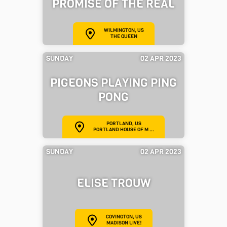
PROMISE OF THE REAL
WILMINGTON, US
THE QUEEN
SUNDAY
02 APR 2023
PIGEONS PLAYING PING
PONG
PORTLAND, US
PORTLAND HOUSE OF M ...
SUNDAY
02 APR 2023
ELISE TROUW
COVINGTON, US
MADISON LIVE!