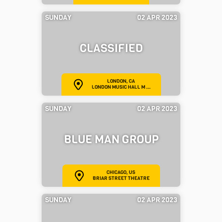
SUNDAY
02 APR 2023
CLASSIFIED
LONDON, CA
LONDON MUSIC HALL M ...
SUNDAY
02 APR 2023
BLUE MAN GROUP
CHICAGO, US
BRIAR STREET THEATRE
SUNDAY
02 APR 2023