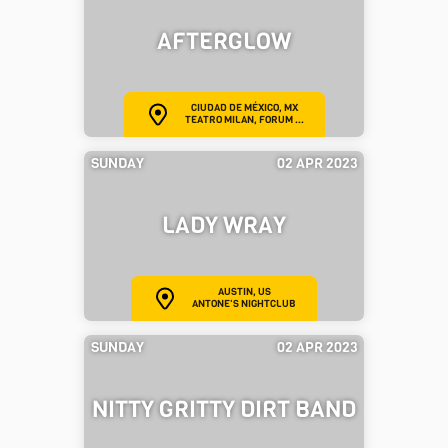
AFTERGLOW
CIUDAD DE MÉXICO, MX
TEATRO MILAN, FORUM ...
SUNDAY
02 APR 2023
LADY WRAY
AUSTIN, US
ANTONE'S NIGHTCLUB
SUNDAY
02 APR 2023
NITTY GRITTY DIRT BAND