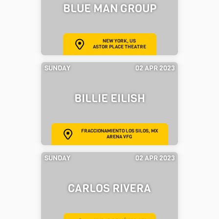
BLUE MAN GROUP
NEW YORK, US
ASTOR PLACE THEATRE
SUNDAY
02 APR 2023
BILLIE EILISH
FRACCIONAMIENTO LOS SILOS, MX
ARENA VFG
SUNDAY
02 APR 2023
CARLOS RIVERA