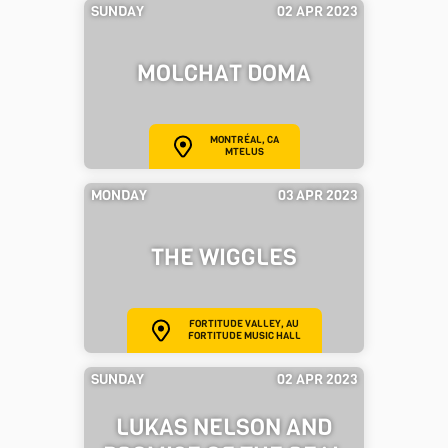
SUNDAY
02 APR 2023
MOLCHAT DOMA
MONTRÉAL, CA
MTELUS
MONDAY
03 APR 2023
THE WIGGLES
FORTITUDE VALLEY, AU
FORTITUDE MUSIC HALL
SUNDAY
02 APR 2023
LUKAS NELSON AND