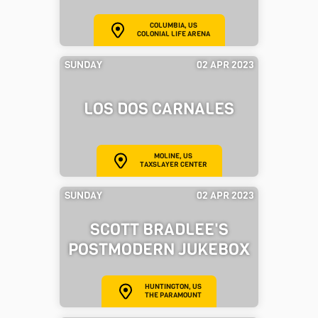
COLUMBIA, US
COLONIAL LIFE ARENA
SUNDAY
02 APR 2023
LOS DOS CARNALES
MOLINE, US
TAXSLAYER CENTER
SUNDAY
02 APR 2023
SCOTT BRADLEE'S
POSTMODERN JUKEBOX
HUNTINGTON, US
THE PARAMOUNT