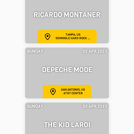
RICARDO MONTANER
TAMPA, US
SEMINOLE HARD ROCK ...
SUNDAY
02 APR 2023
DEPECHE MODE
SAN ANTONIO, US
AT&T CENTER
SUNDAY
02 APR 2023
THE KID LAROI