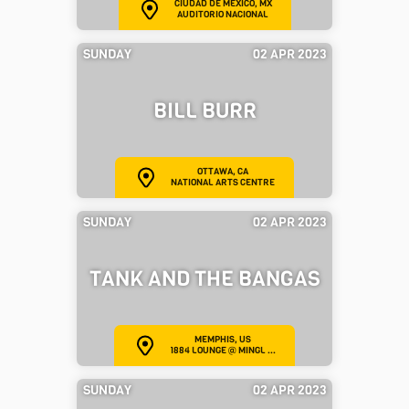
CIUDAD DE MÉXICO, MX
AUDITORIO NACIONAL
SUNDAY
02 APR 2023
BILL BURR
OTTAWA, CA
NATIONAL ARTS CENTRE
SUNDAY
02 APR 2023
TANK AND THE BANGAS
MEMPHIS, US
1884 LOUNGE @ MINGL ...
SUNDAY
02 APR 2023