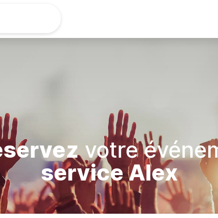
Actu
Concerts
éservez
votre événe
service Alex