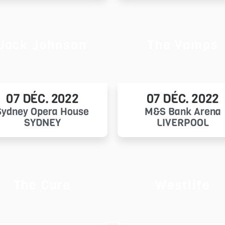
Jack Johnson
The Vamps
07 DÉC. 2022
07 DÉC. 2022
Sydney Opera House
M&S Bank Arena
SYDNEY
LIVERPOOL
The Cure
Westlife