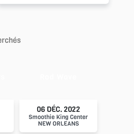
herchés
ys
Rod Wave
06 DÉC. 2022
Smoothie King Center
NEW ORLEANS