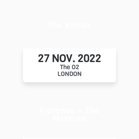
The Vamps
27 NOV. 2022
The O2
LONDON
Florence + The
Machine