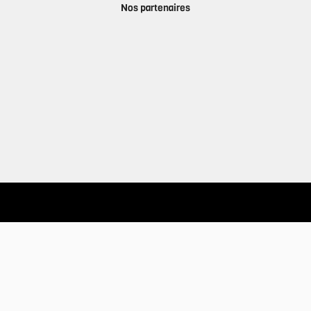
Nos partenaires
A propos
Qui sommes-nous ?