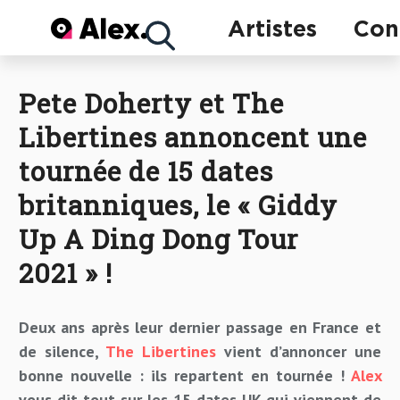
Concerts
Artistes
Con
Pete Doherty et The
Artistes
Libertines annoncent une
tournée de 15 dates
britanniques, le « Giddy
Up A Ding Dong Tour
2021 » !
Deux ans après leur dernier passage en France et
de silence,
The Libertines
vient d’annoncer une
bonne nouvelle : ils repartent en tournée !
Alex
vous dit tout sur les 15 dates UK qui viennent de