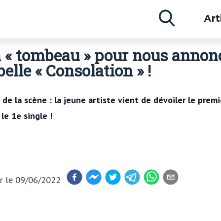
Actu
Art
Concerts
Artistes
 « tombeau » pour nous annon
elle « Consolation » !
 de la scène : la jeune artiste vient de dévoiler le prem
le 1e single !
ur
le 09/06/2022