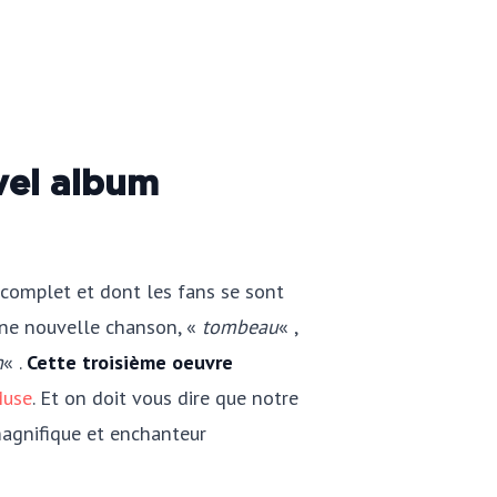
vel album
 complet et dont les fans se sont
 une nouvelle chanson, «
tombeau
« ,
n
« .
Cette troisième oeuvre
Muse
. Et on doit vous dire que notre
magnifique et enchanteur