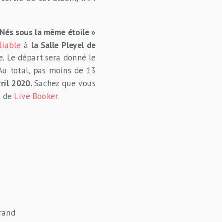
 Nés sous la même étoile »
liable
à
la Salle Pleyel de
e. Le départ sera donné le
u total, pas moins de 13
vril 2020.
Sachez que vous
s de
Live Booker.
rand