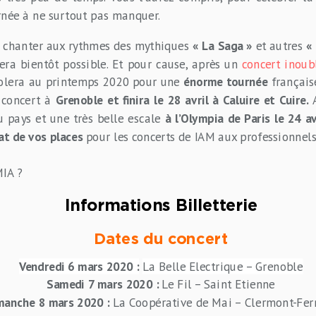
rnée à ne surtout pas manquer.
e chanter aux rythmes des mythiques
« La Saga »
et autres
«
era bientôt possible. Et pour cause, après un
concert inoub
volera au printemps 2020 pour une
énorme tournée
français
 concert à
Grenoble et finira le 28 avril à Caluire et Cuire.
A
u pays et une très belle escale
à l’Olympia de Paris le 24 a
hat de vos places
pour les concerts de IAM aux professionnel
MIA ?
Informations Billetterie
Dates du concert
Vendredi 6 mars 2020 :
La Belle Electrique – Grenoble
Samedi 7 mars 2020 :
Le Fil – Saint Etienne
manche 8 mars 2020 :
La Coopérative de Mai – Clermont-Fer