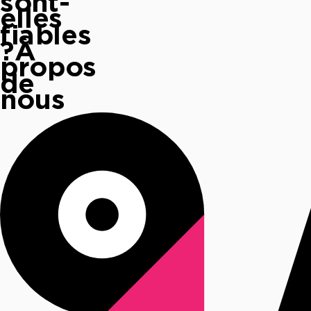
sont-
elles
fiables
?
À
propos
de
nous