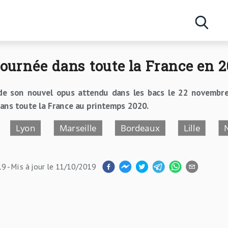
Concerts
ournée dans toute la France en 
Artistes
 de son nouvel opus attendu dans les bacs le 22 novembre
dans toute la France au printemps 2020.
Lyon
Marseille
Bordeaux
Lille
19
- Mis à jour
le 11/10/2019