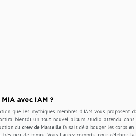
e MIA avec IAM ?
itation que les mythiques membres d’IAM vous proposent d
sortira bientôt un tout nouvel album studio attendu dans
duction du
crew de Marseille
faisait déjà bouger les corps
en
 très peu de temps. Vous l’aurez compris, pour célébrer la