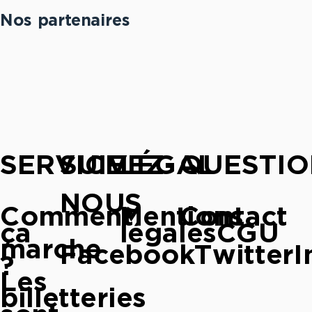
Nos partenaires
SERVICE
SUIVEZ-
LÉGAL
QUESTIO
NOUS
Comment
Mentions
Contact
ça
légales
CGU
marche
Facebook
Twitter
I
?
Les
billetteries