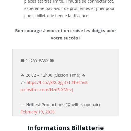
places est très limité. Il faudra se connecter tôt,
espérer ne pas avoir de problèmes et prier pour
que la billetterie tienne la distance.
Bon courage à vous et on croise les doigts pour
votre succès !
🎟 1 DAY PASS 🎟
🔥 26.02 – 12h00 (Clisson Time) 🔥
👉
https://t.co/ykXC0gJB9f
#hellfest
pic.twitter.com/Nzd5tXMezJ
— Hellfest Productions (@hellfestopenair)
February 19, 2020
Informations Billetterie