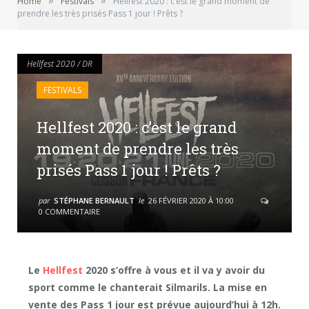
»
»
Home
Festivals
Hellfest 2020 : c’est le grand moment de
prendre les très prisés Pass 1 jour ! Prêts ?
Hellfest 2020 / DR
Hellfest 2020 / DR
FESTIVALS
Hellfest 2020 : c’est le grand
moment de prendre les très
prisés Pass 1 jour ! Prêts ?
par
STÉPHANE BERNAULT
le
26 FÉVRIER 2020 À 10:00
0 COMMENTAIRE
Le
Hellfest
2020 s’offre à vous et il va y avoir du
sport comme le chanterait Silmarils. La mise en
vente des Pass 1 jour est prévue aujourd’hui à 12h.