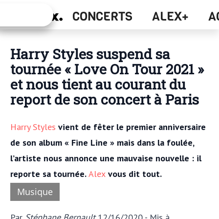
Alex+
CONCERTS
ALEX+
A
Concerts
Harry Styles suspend sa
tournée « Love On Tour 2021 »
et nous tient au courant du
report de son concert à Paris
Harry Styles
vient de fêter le premier anniversaire
de son album « Fine Line » mais dans la foulée,
l’artiste nous annonce une mauvaise nouvelle : il
reporte sa tournée.
Alex
vous dit tout.
Musique
Par
Stéphane Bernault
12/16/2020
- Mis à