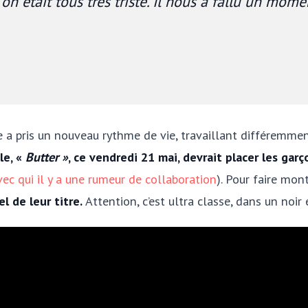
on était tous très triste. Il nous a fallu un mom
e a pris un nouveau rythme de vie, travaillant différemme
le, «
Butter »
, ce vendredi 21 mai, devrait placer les garç
vec qui il y a une rumeur de collaboration
). Pour faire mont
l de leur titre.
Attention, c’est ultra classe, dans un noir