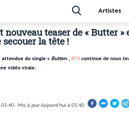
Actu
Artistes
Concerts
Artistes
 nouveau teaser de « Butter » 
 secouer la tête !
s attendue du single
«
Butter
«
,
BTS
continue de nous teas
ne vidéo virale.
à 03:40
- Mis à jour
Aujourd'hui à 03:40