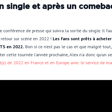
un single et après un comeb
conférence de presse qui suivra la sortie du single. Il fa
d retour sur scène en 2022 !
Les fans sont prêts à acheter 
BTS en 2022.
Bon si ce n’est pas le cas et que malgré tout,
ater cette tournée l’année prochaine, Alex n’a donc qu’un s
ert(s) de 2022 en France et en Europe avec le service de 