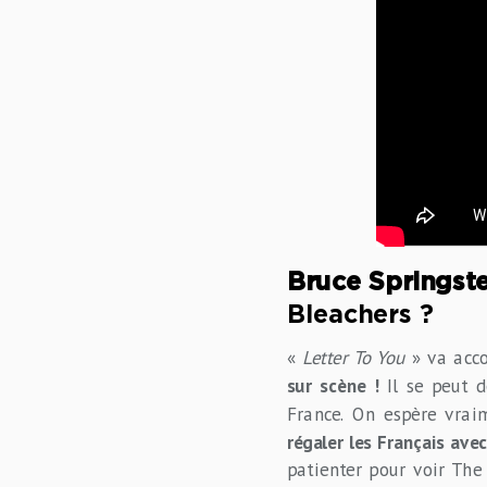
Bruce Springste
Bleachers ?
«
Letter To You
» va acco
sur scène !
Il se peut d
France. On espère vraim
régaler les Français ave
patienter pour voir The