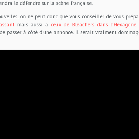
iendra le défendre sur la scène française.
ouvelles, on ne peut donc que vous conseiller de vous prép
assant
mais aussi à
ceux de Bleachers dans l’Hexagone
.
 de passer à côté d’une annonce. Il serait vraiment dommage