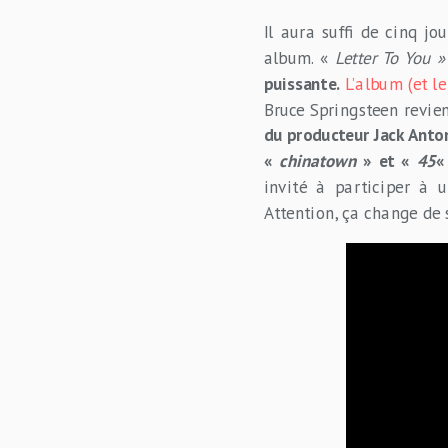
Il aura suffi de cinq j
album. «
Letter To You »
puissante.
L’album (et l
Bruce Springsteen revie
du producteur Jack Anton
«
chinatown
» et «
45
invité à participer à 
Attention, ça change de s