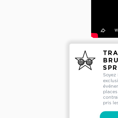
TR
BR
SPR
Soyez 
exclus
événem
places 
contra
pris l