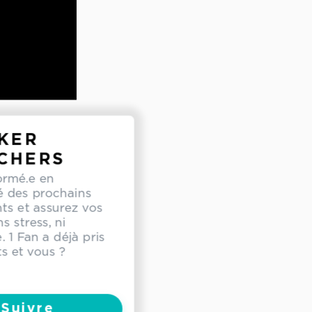
KER
CHERS
ormé.e en
té des prochains
s et assurez vos
s stress, ni
. 1 Fan a déjà pris
ts et vous ?
Suivre