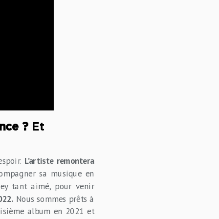
nce ?
Et
espoir.
L’artiste remontera
ccompagner sa musique en
sey tant aimé, pour venir
022.
Nous sommes prêts à
roisième album en 2021 et