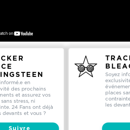
ACKER
TRAC
UCE
BLEA
INGSTEEN
Soyez inf
exclusivi
informé.e en
événement
ivité des prochains
places san
ents et assurez vos
contrainte
sans stress, ni
les devan
inte. 24 Fans ont déjà
es devants et vous ?
Suivre