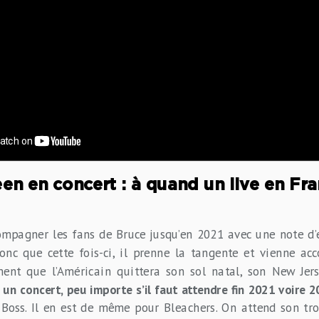
en en concert : à quand un live en Fra
mpagner les fans de Bruce jusqu’en 2021 avec une note d’
onc que cette fois-ci, il prenne la tangente et vienne a
ent que l’Américain quittera son sol natal, son New Jer
c un concert, peu importe s’il faut attendre fin 2021 voire 2
 Boss. Il en est de même pour Bleachers. On attend son t