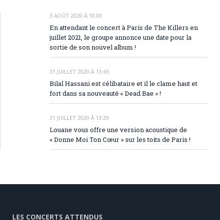
3 AOÛT 2020 À 10:00
En attendant le concert à Paris de The Killers en
juillet 2021, le groupe annonce une date pour la
sortie de son nouvel album !
31 JUILLET 2020 À 13:45
Bilal Hassani est célibataire et il le clame haut et
fort dans sa nouveauté « Dead Bae » !
31 JUILLET 2020 À 13:29
Louane vous offre une version acoustique de
« Donne Moi Ton Cœur » sur les toits de Paris !
LES CONCERTS ATTENDUS