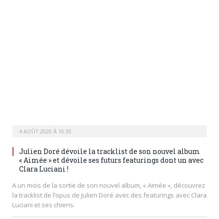
4 AOÛT 2020 À 10:30
Julien Doré dévoile la tracklist de son nouvel album
« Aimée » et dévoile ses futurs featurings dont un avec
Clara Luciani !
A un mois de la sortie de son nouvel album, « Aimée », découvrez
la tracklist de l’opus de Julien Doré avec des featurings avec Clara
Luciani et ses chiens.