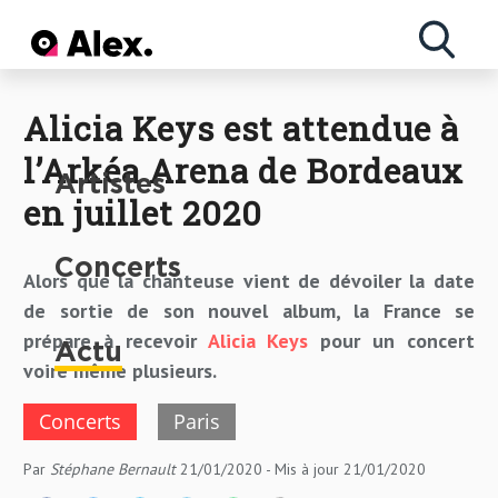
Actu
Concerts
Artistes
Alicia Keys est attendue à
l’Arkéa Arena de Bordeaux
Artistes
en juillet 2020
Concerts
Alors que la chanteuse vient de dévoiler la date
de sortie de son nouvel album, la France se
prépare à recevoir
Alicia Keys
pour un concert
Actu
voire même plusieurs.
Concerts
Paris
Par
Stéphane Bernault
21/01/2020
- Mis à jour
21/01/2020