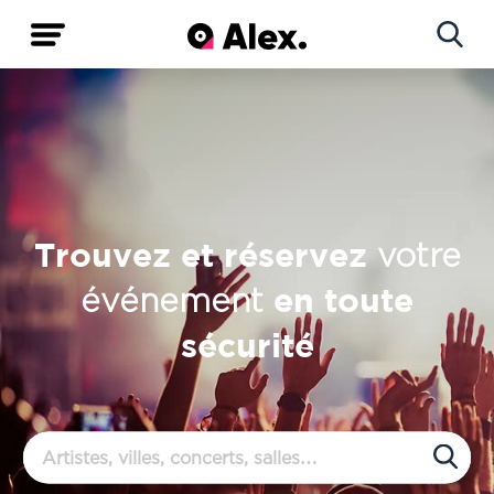
Concerts
Artistes
Trouvez et réservez
votre
en toute
événement
sécurité